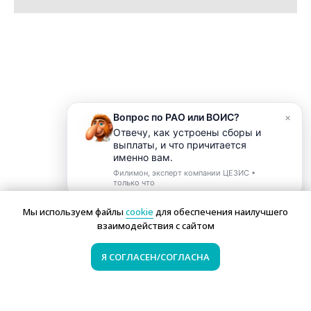
Вопрос по РАО или ВОИС?
×
О
т
в
е
ч
у
,
к
а
к
у
с
т
р
о
е
н
ы
с
б
о
р
ы
и
в
ы
п
л
а
т
ы
,
и
ч
т
о
п
р
и
ч
и
т
а
е
т
с
я
и
м
е
н
н
о
в
а
м
.
Филимон, эксперт компании ЦЕЗИС •
только что
1
Мы используем файлы
cookie
для обеспечения наилучшего
взаимодействия с сайтом
Я СОГЛАСЕН/СОГЛАСНА