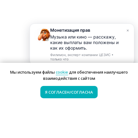
Монетизация прав
×
М
у
з
ы
к
а
и
л
и
к
и
н
о
—
р
а
с
с
к
а
ж
у
,
к
а
к
и
е
в
ы
п
л
а
т
ы
в
а
м
п
о
л
о
ж
е
н
ы
и
к
а
к
и
х
о
ф
о
р
м
и
т
ь
.
Филимон, эксперт компании ЦЕЗИС •
только что
1
Мы используем файлы
cookie
для обеспечения наилучшего
взаимодействия с сайтом
Я СОГЛАСЕН/СОГЛАСНА